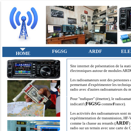
F6GSG
ARDF
ELE
HOME
Site internet de présentation de la st
électroniques autour de modules AR
Les radioamateurs sont des personnes qu
permettant d'expérimenter les techniqu
radio avec d'autres radioamateurs du m
Pour "trafiquer" (émettre), le radioam
F6GSG
indicatif (
comme
F
rance).
Les activités des radioamateurs sont mu
expérimentation de transmission, HF-V
ARDF
comme la chasse au renards (
)
radio sur un terrain avec une carte de 